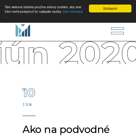
Táto webová stránka používa súbory cookies, aby sme
Súhlasím!
Vám mohli poskytnuť čo najlepšie služby.
Viac informácií
...
jún 202
10
JÚN
Ako na podvodné